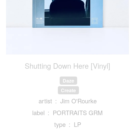
Shutting Down Here [Vinyl]
Daze
Create
artist
Jim O'Rourke
label
PORTRAITS GRM
type
LP