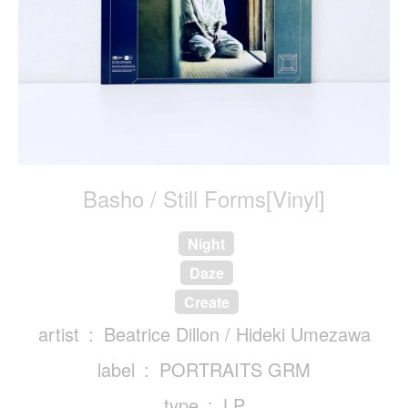
Basho / Still Forms[Vinyl]
Night
Daze
Create
artist
Beatrice Dillon / Hideki Umezawa
label
PORTRAITS GRM
type
LP