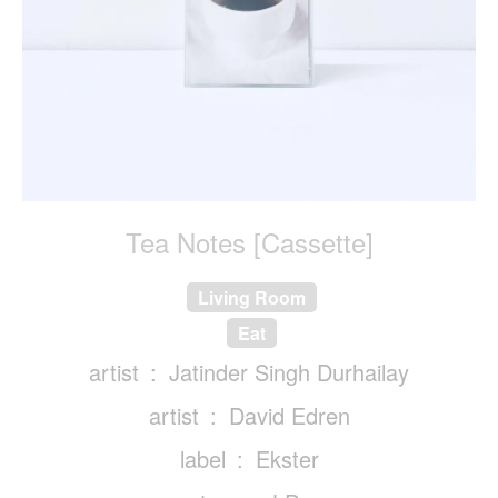
Tea Notes [Cassette]
Living Room
Eat
artist
Jatinder Singh Durhailay
artist
David Edren
label
Ekster