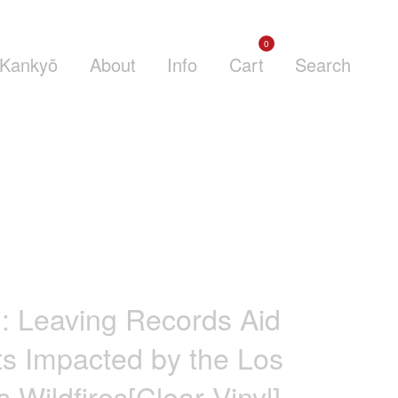
0
Kankyō
About
Info
Cart
Search
g: Leaving Records Aid
sts Impacted by the Los
 Wildfires[Clear Vinyl]