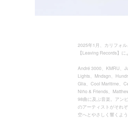
2025年1月、カリフ
【Leaving Reco
André 3000、KMRU、Juli
Lights、Mndsgn、Hundre
Glia、Cool Maritime、C
Niño & Friend
98曲に及ぶ音楽。アン
のアーティストがそれぞ
空へとやさしく響くような