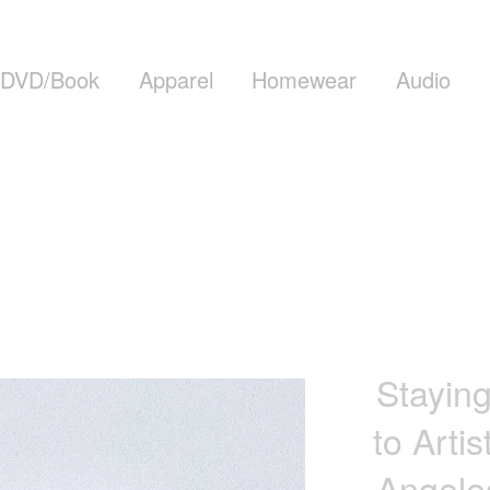
DVD/Book
Apparel
Homewear
Audio
Stayin
to Arti
Angeles