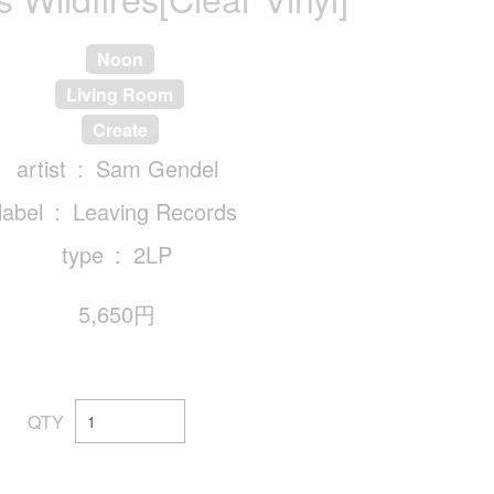
Noon
Living Room
Create
artist
Sam Gendel
label
Leaving Records
type
2LP
5,650円
QTY