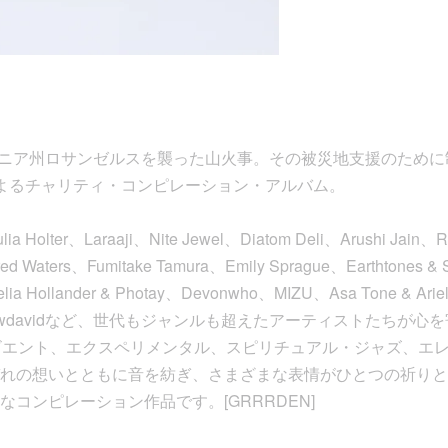
ォルニア州ロサンゼルスを襲った山火事。その被災地支援のために
rds】によるチャリティ・コンピレーション・アルバム。
a Holter、Laraaji、Nite Jewel、Diatom Deli、Arushi Jain、R
d Waters、Fumitake Tamura、Emily Sprague、Earthtones &
elia Hollander & Photay、Devonwho、MIZU、Asa Tone & Arie
s、Matthewdavidなど、世代もジャンルも超えたアーティストたち
ビエント、エクスペリメンタル、スピリチュアル・ジャズ、エ
れの想いとともに音を紡ぎ、さまざまな表情がひとつの祈りと
コンピレーション作品です。[GRRRDEN]