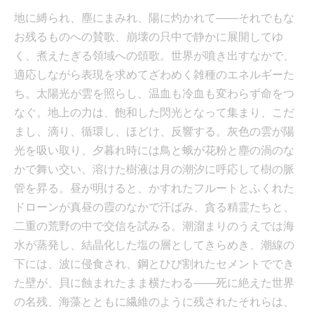
地に縛られ、塵にまみれ、陽に灼かれて――それでもな
お残るものへの賛歌、崩壊の只中で静かに展開してゆ
く、煮えたぎる領域への頌歌。世界が噴き出すなかで、
適応しながら表現を求めてざわめく雑種のエネルギーた
ち。太陽光が雲を照らし、温血も冷血も変わらず命をつ
なぐ。地上の力は、飽和した閃光となって集まり、こだ
まし、滴り、循環し、ほどけ、反響する。灰色の雲が陽
光を吸い取り、夕暮れ時には鳥と蛾が花粉と塵の渦のな
かで舞い交い、溶けた樹液は月の潮汐に呼応して樹の脈
管を昇る。昼が明けると、かすれたフルートとふくれた
ドローンが真昼の霞のなかで汗ばみ、貪る精霊たちと、
二重の荒野の中で交信を試みる。潮溜まりのうえでは海
水が蒸発し、結晶化した塩の層としてきらめき、潮線の
下には、波に侵食され、鋼とひび割れたセメントででき
た壁が、貝に蝕まれたまま横たわる――死に絶えた世界
の名残、海藻とともに繊維のように残されたそれらは、