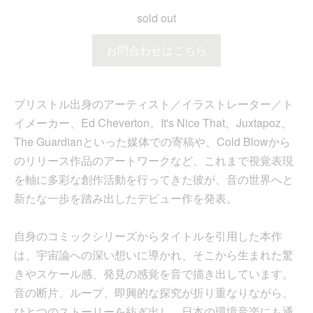
sold out
お問合わせはこちら
ブリストル出身のアーティスト／イラストレーター／ト
イメーカー、Ed Cheverton。It's Nice That、Juxtapoz、
The Guardianといった媒体での寄稿や、Cold Blowから
のリリース作品のアートワークなど、これまで視覚表現
を軸に多彩な創作活動を行ってきた彼が、音の世界へと
新たな一歩を踏み出したデビュー作を発表。
自身のコミックシリーズからタイトルを引用した本作
は、宇宙論への深い想いに導かれ、そこから生まれた驚
きやスケール感、発見の感覚を音で描き出しています。
音の断片、ループ、即興的な探究が折り重なりながら、
ひとつのストーリーを紡ぎ出し、日本の環境音楽にも通