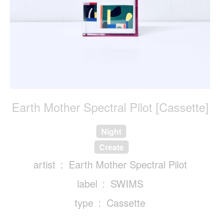
Earth Mother Spectral Pilot [Cassette]
Night
Create
artist
Earth Mother Spectral Pilot
label
SWIMS
type
Cassette