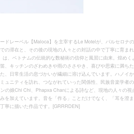
レーベル【Maloca】を主宰するLe Motelが、バルセロナの
での滞在と、その後の現地の人々との対話の中で丁寧に育まれ
/ Số Lẻ』は、ベトナムの伝統的な数秘術の信仰と風習に由来。煌
笛、キッチンのざわめきや雨のささやき、喜びや思索に満ちた
た、日常生活の息づかいが繊細に溶け込んでいます。ハノイか
ュニティを訪れ、つながれていった関係性、民族音楽学者のYvonne
ンの娘Chi Chi、Phapxa Chanによる詩など、現地の人々
みを加えています。音を「作る」ことだけでなく、「耳を澄ま
寧に描いた作品です。[GRRRDEN]