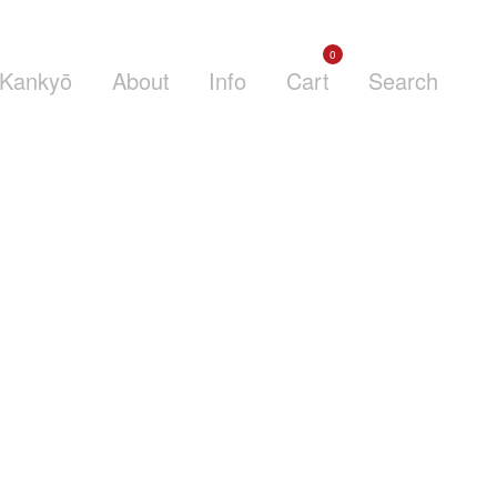
0
Kankyō
About
Info
Cart
Search