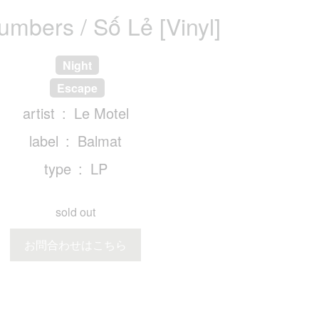
mbers / Số Lẻ [Vinyl]
Night
Escape
artist
Le Motel
label
Balmat
type
LP
sold out
お問合わせはこちら