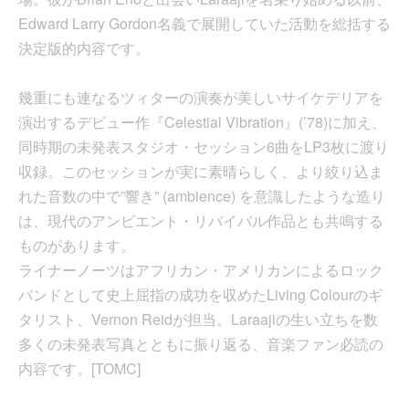
Edward Larry Gordon名義で展開していた活動を総括する
決定版的内容です。
幾重にも連なるツィターの演奏が美しいサイケデリアを
演出するデビュー作『Celestial Vibration』(’78)に加え、
同時期の未発表スタジオ・セッション6曲をLP3枚に渡り
収録。このセッションが実に素晴らしく、より絞り込ま
れた音数の中で”響き” (ambience) を意識したような造り
は、現代のアンビエント・リバイバル作品とも共鳴する
ものがあります。
ライナーノーツはアフリカン・アメリカンによるロック
バンドとして史上屈指の成功を収めたLiving Colourのギ
タリスト、Vernon Reidが担当。Laraajiの生い立ちを数
多くの未発表写真とともに振り返る、音楽ファン必読の
内容です。[TOMC]