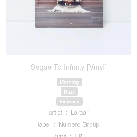
Segue To Infinity [Vinyl]
Morning
Daze
Exercise
artist
Laraaji
label
Numero Group
type
LP