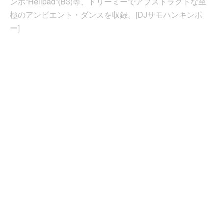
ンポ”Helipad”(B3)等、ドリーミーでアブストラクトな至
極のアンビエント・ダンスを収録。[DJサモハンキンポ
ー]