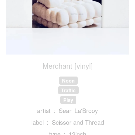
Merchant [vinyl]
Noon
Traffic
Play
artist
Sean La'Brooy
label
Scissor and Thread
type
12inch