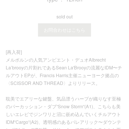
sold out
お問合わせはこちら
[再入荷]
メルボルンの人気アンビエント・デュオAlbrecht
La’brooyの片割れであるSean La'Brooyの流麗なIDM〜チ
ルアウトEPが、Francis Harris主催ニューヨーク拠点の
〈SCISSOR AND THREAD〉よりリリース。
耽美でエアリーな鍵盤、気品漂うハープが織りなす至極
のパーカッション・ダブ”Snow Storm”(A1)、こちらも美
しいエレピでジンワリと沼に嵌め込んでいくチルアウト
IDM”Cargo”(A2)、透明感のあるバレアリック〜ダウンテ