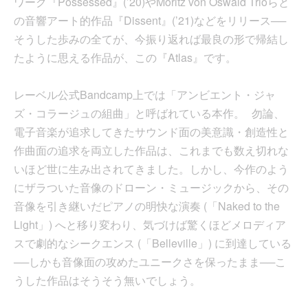
ワーク『Possessed』(’20)やMoritz von Oswald Trioらと
の音響アート的作品『Dissent』(’21)などをリリース──
そうした歩みの全てが、今振り返れば最良の形で帰結し
たように思える作品が、この『Atlas』です。
レーベル公式Bandcamp上では「アンビエント・ジャ
ズ・コラージュの組曲」と呼ばれている本作。 勿論、
電子音楽が追求してきたサウンド面の美意識・創造性と
作曲面の追求を両立した作品は、これまでも数え切れな
いほど世に生み出されてきました。しかし、今作のよう
にザラついた音像のドローン・ミュージックから、その
音像を引き継いだピアノの明快な演奏 (「Naked to the
Light」) へと移り変わり、気づけば驚くほどメロディア
スで劇的なシークエンス (「Belleville」) に到達している
──しかも音像面の攻めたユニークさを保ったまま──こ
うした作品はそうそう無いでしょう。