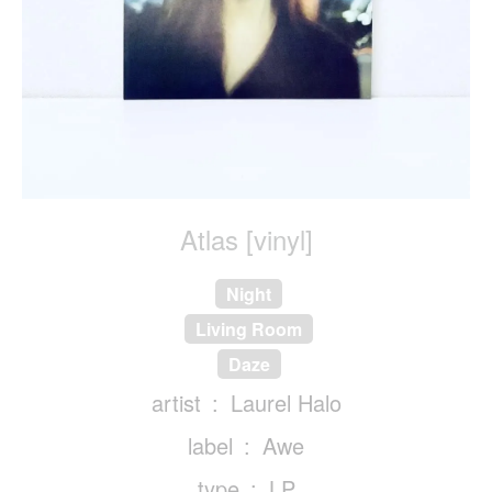
Atlas [vinyl]
Night
Living Room
Daze
artist
Laurel Halo
label
Awe
type
LP