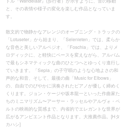
トル『Wandelaar』(歩行者）が示すように、音の移動
と、その表情や様子の変化を楽しむ作品となっていま
す。
散文的で物静かなアレンジのオープニング・トラックの
「Lotuseter」から始まり、「Selenieten」では、柔らか
な音色と美しいアルペジオ、「Foschia」では、よりメ
ロディックに、と軽快にペースを変えながら、アルバム
で最もシネマティックな曲のひとつへとゆっくり進行し
ていきます。「Sepia」の子守唄のような心地よさの和
声的な和音、そして、最後の曲「Music for Elbows」
の、自由でのびやかに演奏されたピアノが優しく締めく
くります。ジョン・ケージや坂本龍一といった作曲家た
ちのミニマリズム〜アーサー・ラッセルやアルヴォ・ペ
ルトの映画的な質感まで、内省的でエレガントな世界が
広がるアンビエント作品となります。大推薦作品。[Hタ
カハシ]