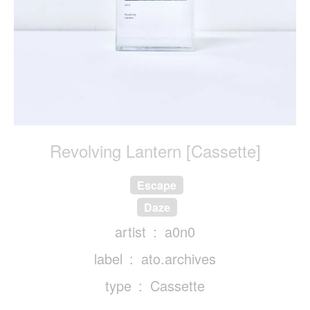
Revolving Lantern [Cassette]
Escape
Daze
artist
a0n0
label
ato.archives
type
Cassette