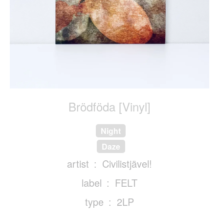
Br​ö​df​ö​da [Vinyl]
Night
Daze
artist
Civilistjävel!
label
FELT
type
2LP