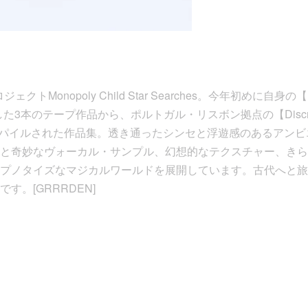
ジェクトMonopoly Child Star Searches。今年初めに自身の【Paci
スした3本のテープ作品から、ポルトガル・リスボン拠点の【Discrepa
ってコンパイルされた作品集。透き通ったシンセと浮遊感のあるアン
と奇妙なヴォーカル・サンプル、幻想的なテクスチャー、きら
プノタイズなマジカルワールドを展開しています。古代へと旅
す。[GRRRDEN]