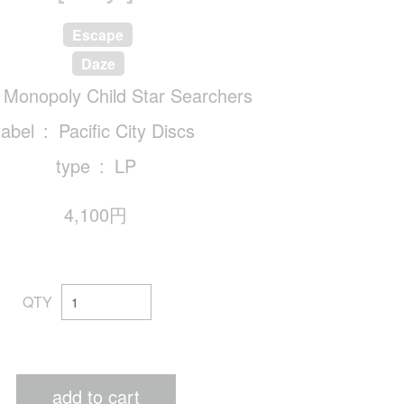
Escape
Daze
Monopoly Child Star Searchers
label
Pacific City Discs
type
LP
4,100円
QTY
add to cart