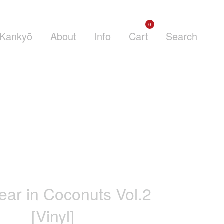
0
Kankyō
About
Info
Cart
Search
ear in Coconuts Vol​.​2
[Vinyl]