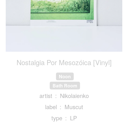
Nostalgia Por Mesozo​́​ica [Vinyl]
Noon
Bath Room
artist
Nikolaienko
label
Muscut
type
LP