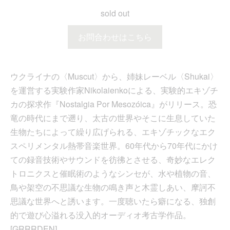
sold out
お問合わせはこちら
ウクライナの〈Muscut〉から、姉妹レーベル〈Shukai〉
を運営する実験作家Nikolaienkoによる、実験的エキゾチ
カの探求作『Nostalgia Por Mesozóica』がリリース。恐
竜の時代にまで遡り、太古の世界やそこに生息していた
生物たちによって繰り広げられる、エキゾチックなエク
スペリメンタル熱帯音楽世界。60年代から70年代にかけ
ての録音技術やサウンドを彷彿とさせる、奇妙なエレク
トロニクスと催眠術のようなシンセが、水や植物の音、
鳥や架空の不思議な生物の鳴き声と木霊しあい、摩訶不
思議な世界へと誘います。一度聴いたら癖になる、独創
的で遊び心溢れる没入的オーディオ考古学作品。
[GRRRDEN]