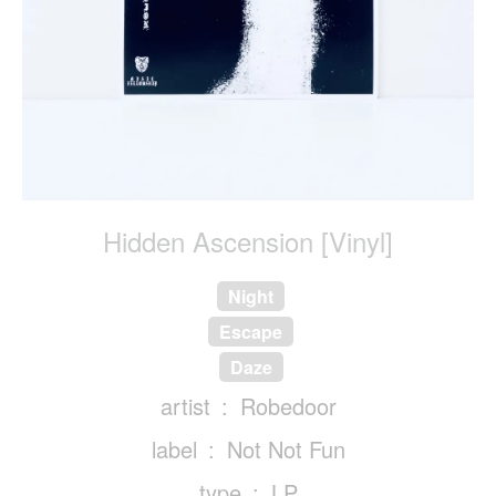
Hidden Ascension [Vinyl]
Night
Escape
Daze
artist
Robedoor
label
Not Not Fun
type
LP