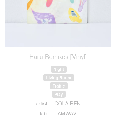
Hailu Remixes [Vinyl]
Night
Living Room
Traffic
Play
artist
COLA REN
label
AMWAV