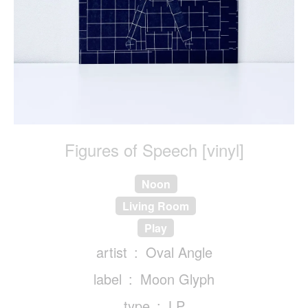
Figures of Speech [vinyl]
Noon
Living Room
Play
artist
Oval Angle
label
Moon Glyph
type
LP