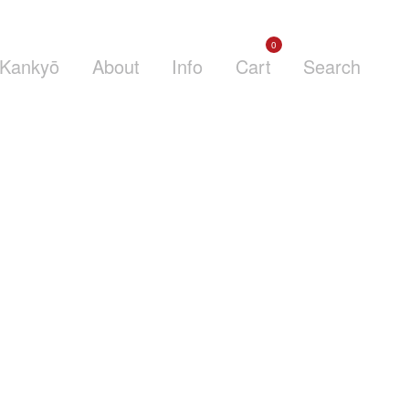
0
Kankyō
About
Info
Cart
Search