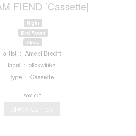
M FIEND [Cassette]
Night
Bed Room
Sleep
artist
Ameel Brecht
label
blickwinkel
type
Cassette
sold out
お問合わせはこちら