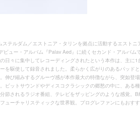
アムステルダム／エストニア・タリンを拠点に活動するエストニ
21年のデビュー・アルバム『Palav Aed』に続くセカンド・アルバム
の日々に集中してレコーディングされたという本作は、主に1
ーを駆使して録音されました。柔らかく広がりのあるパッドと
。伸び縮みするグルーヴ感が本作最大の特徴ながら、突如登場
。ビットサウンドやディスコクラシックの郷愁の中に、ある種
分節されるラジオ番組、テレビをザッピングのような感覚。B
フューチャリスティックな世界観。プログレファンにもおすすめ