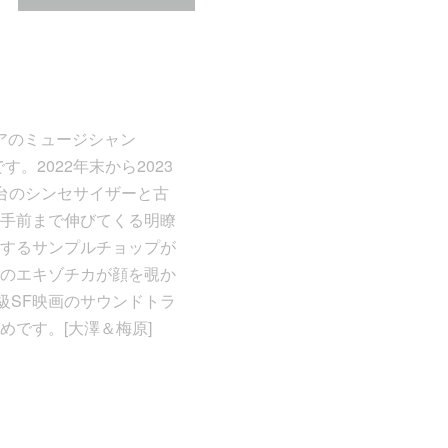
アのミュージシャン
です。2022年末から2023
台のシンセサイザーと古
手前まで伸びてくる明瞭
するサンプルチョップが
のエキゾチカが顔を覗か
級SF映画のサウンドトラ
です。[大澤＆梅原]