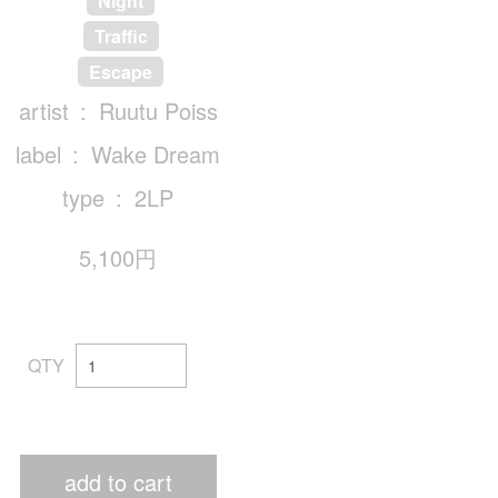
Night
Traffic
Escape
artist
Ruutu Poiss
label
Wake Dream
type
2LP
5,100円
QTY
add to cart