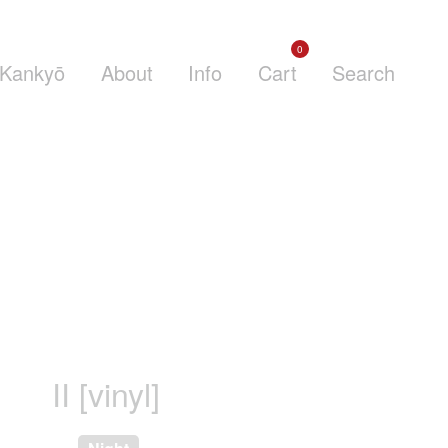
0
Kankyō
About
Info
Cart
Search
II [vinyl]