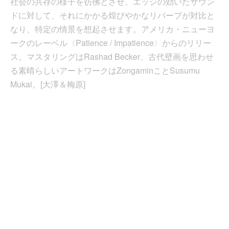
社会の共存の様子を彷彿とさせ、エッジの効いたサウン
ドに対して、それにかかる煌びやかなリバーブが対比と
なり、特定の情景を想起させます。アメリカ・ニューヨ
ークのレーベル〈Patience / Impatience〉からのリリー
ス。マスタリングはRashad Becker、古代壁画を思わせ
る素晴らしいアートワークはZongaminことSusumu
Mukai。[大澤＆梅原]