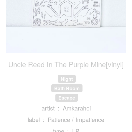
Uncle Reed In The Purple Mine[vinyl]
Night
Bath Room
Escape
artist
Amkarahoi
label
Patience / Impatience
type
LP