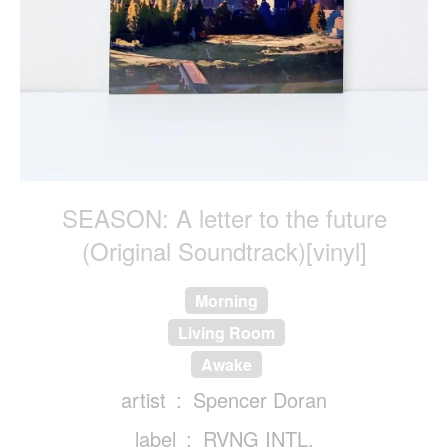
SEASON: A letter to the future
(Original Soundtrack)[vinyl]
Morning
Living Room
Awake
artist
Spencer Doran
label
RVNG INTL.