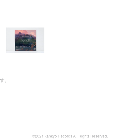
。
©2021 kankyō Records All Rights Reserved.