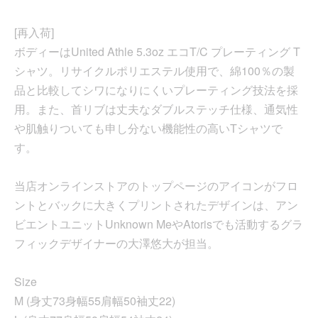
[再入荷]
ボディーはUnited Athle 5.3oz エコT/C プレーティング T
シャツ。リサイクルポリエステル使用で、綿100％の製
品と比較してシワになりにくいプレーティング技法を採
用。また、首リブは丈夫なダブルステッチ仕様、通気性
や肌触りついても申し分ない機能性の高いTシャツで
す。
当店オンラインストアのトップページのアイコンがフロ
ントとバックに大きくプリントされたデザインは、アン
ビエントユニットUnknown MeやAtorisでも活動するグラ
フィックデザイナーの大澤悠大が担当。
Size
M (身丈73身幅55肩幅50袖丈22)