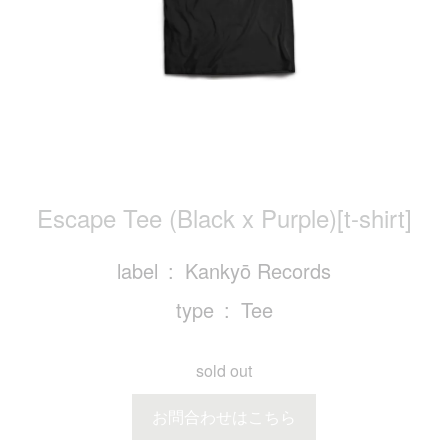
Escape Tee (Black x Purple)[t-shirt]
label
Kankyō Records
type
Tee
sold out
お問合わせはこちら