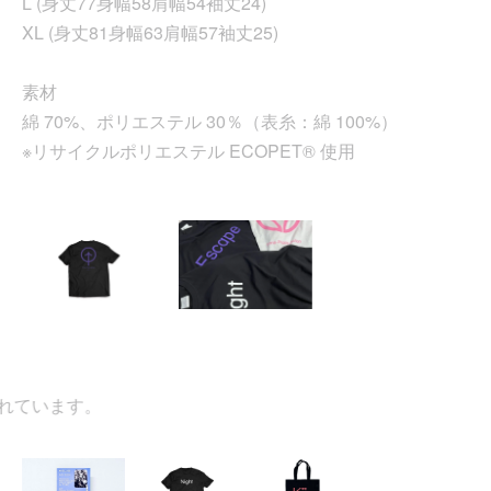
L (身丈77身幅58肩幅54袖丈24)
XL (身丈81身幅63肩幅57袖丈25)
素材
綿 70%、ポリエステル 30％（表糸：綿 100%）
※リサイクルポリエステル ECOPET® 使用
ています。