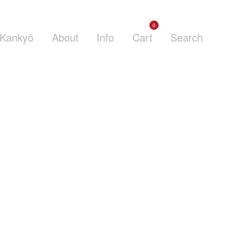
0
Kankyō
About
Info
Cart
Search