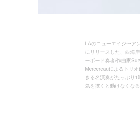
LAのニューエイジ〜アン
にリリースした、西海岸が誇
ーボード奏者/作曲家Sur
Mercereauによ
きる名演奏がたっぷり1
気を抜くと動けなくなる