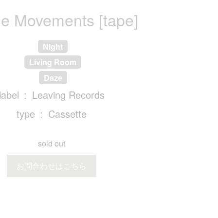
le Movements [tape]
Night
Living Room
Daze
label
Leaving Records
type
Cassette
sold out
お問合わせはこちら