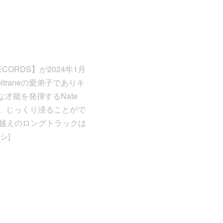
ORDS】が2024年1月
ltraneの愛弟子でありキ
彩な才能を発揮するNate
ム。じっくり浸ることがで
分越えのロングトラックは
シ]