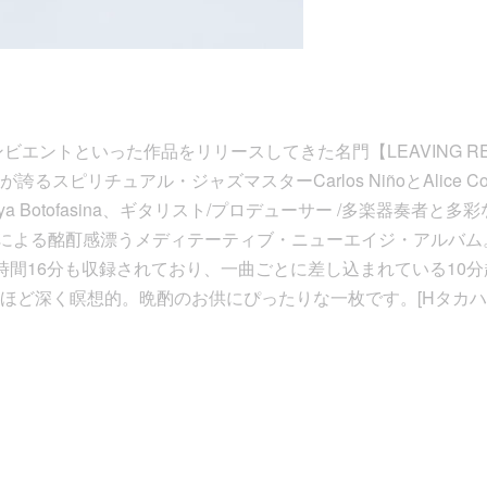
ビエントといった作品をリリースしてきた名門【LEAVING REC
るスピリチュアル・ジャズマスターCarlos NiñoとAlice Co
ya Botofasina、ギタリスト/プロデューサー /多楽器奏者と多
るトリオによる酩酊感漂うメディテーティブ・ニューエイジ・アルバ
時間16分も収録されており、一曲ごとに差し込まれている10
ほど深く瞑想的。晩酌のお供にぴったりな一枚です。[Hタカハ