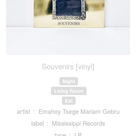
Souvenirs [vinyl]
Night
Living Room
Eat
artist
Emahoy Tsege Mariam Gebru
label
Mississippi Records
type
LP