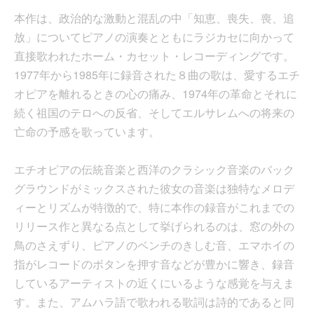
本作は、政治的な激動と混乱の中「知恵、喪失、喪、追
放」についてピアノの演奏とともにラジカセに向かって
直接歌われたホーム・カセット・レコーディングです。
1977年から1985年に録音された８曲の歌は、愛するエチ
オピアを離れるときの心の痛み、1974年の革命とそれに
続く祖国のテロへの反省、そしてエルサレムへの将来の
亡命の予感を歌っています。
エチオピアの伝統音楽と西洋のクラシック音楽のバック
グラウンドがミックスされた彼女の音楽は独特なメロデ
ィーとリズムが特徴的で、特に本作の録音がこれまでの
リリース作と異なる点として挙げられるのは、窓の外の
鳥のさえずり、ピアノのベンチのきしむ音、エマホイの
指がレコードのボタンを押す音などが豊かに響き、録音
しているアーティストの近くにいるような感覚を与えま
す。また、アムハラ語で歌われる歌詞は詩的であると同