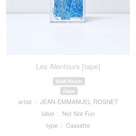
Les Alentours [tape]
Bath Room
Daze
artist
JEAN-EMMANUEL ROSNET
label
Not Not Fun
type
Cassette