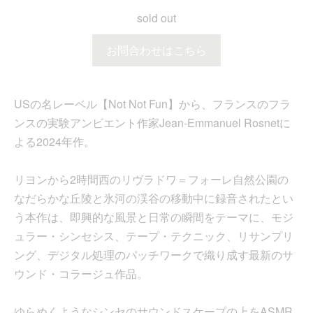
sold out
お問合わせはこちら
USの名レーベル【Not Not Fun】から、フランスのフラ
ンスの実験アンビエント作家Jean-Emmanuel Rosnetに
よる2024年作。
リヨンから2時間西のリヴラドワ＝フォーレ自然公園の
なだらかな丘陵と氷河の渓谷の移動中に録音されたとい
う本作は、即興的な風景と日常の瞬間をテーマに、モジ
ュラー・シンセシス、テープ・テクニック、リサンプリ
ング、デジタル処理のパッチワークで織り成す最新のサ
ウンド・コラージュ作品。
ゆらめくようなシンセのサウンドスケープの上をASMR