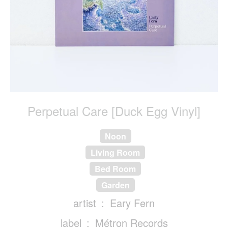
Perpetual Care [Duck Egg Vinyl]
Noon
Living Room
Bed Room
Garden
artist
Eary Fern
label
Métron Records