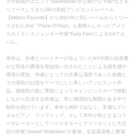
スや韓国のユニット”Salamanda”や上海の”Li Yilei”などを
リリースしてきたUKの気鋭アンビエントレーベル
【Métron Records】から2021年に同レーベルからリリー
スされた2nd『Place Of Rest』も素晴らしかったアメリ
カのトランスジェンダー作家”Early Fern”による3rdアル
バム。
本作は、作者とパートナーが住んでいたNY中部の自然豊
かな田舎の農場を突如追い出されたことによる損失感や
環境の変化、作者にとっての大事な場所であった故郷と
その場所の記憶をテーマにした美しいアンビエント作
品。遊牧民の様に季節によってキャンピングカーで移動
しながら生活する作者は、常に物理的な制限がある中で
制作を続けています。本作も例外ではなく、安価なデジ
タルピアノ、ラップトップ、そして本作が初となるコラ
ーボレーターとしてベースギターとクラリネットに大注
目の作家”Joseph Shabason”が参加。生楽器演奏と農場