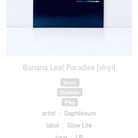
Banana Leaf Paradise [vinyl]
Noon
Outdoor
Play
artist
Saphileaum
label
Slow Life
type
LP