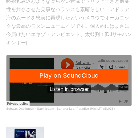
終始包み込むような柔らかい音像でトリッピーさと機能
性を共存させた見事なバランスも素晴らしい、アドリア
海のムードを忠実に再現したというメロウでオーガニッ
クな最高のモダンニューエイジです。個人的にはまさに
今届けたいエキゾ・アンビエント、太鼓判！[DJサモハン
キンポー]
Subwax Distribution
·
Saphileaum - Banana Leaf Paradise (Mini-LP) (SL038)