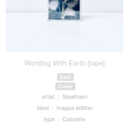
Worlding With Earth [tape]
Daze
Create
artist
Slowfoam
label
mappa edition
type
Cassette