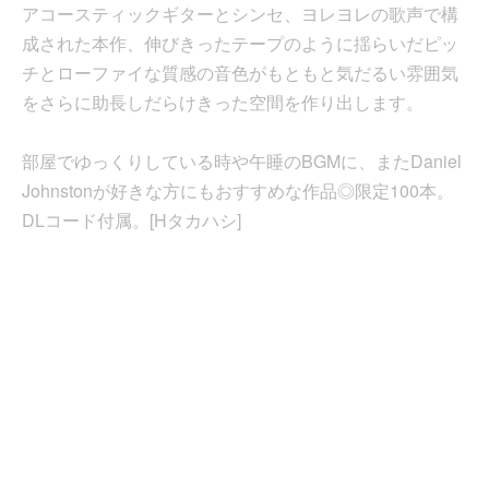
アコースティックギターとシンセ、ヨレヨレの歌声で構
成された本作、伸びきったテープのように揺らいだピッ
チとローファイな質感の音色がもともと気だるい雰囲気
をさらに助長しだらけきった空間を作り出します。
部屋でゆっくりしている時や午睡のBGMに、またDaniel
Johnstonが好きな方にもおすすめな作品◎限定100本。
DLコード付属。[Hタカハシ]