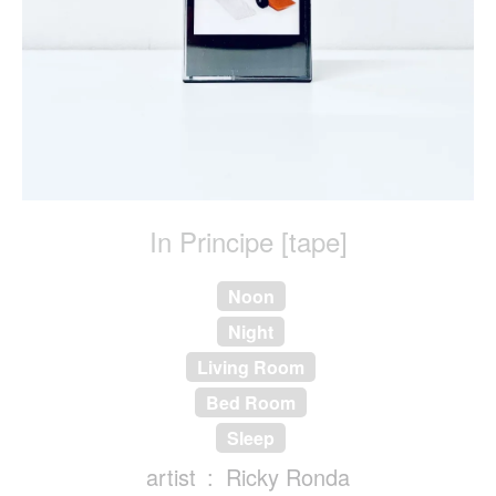
In Principe [tape]
Noon
Night
Living Room
Bed Room
Sleep
artist
Ricky Ronda