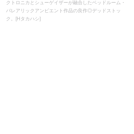
クトロニカとシューゲイザーが融合したベッドルーム・
バレアリックアンビエント作品の良作◎デッドストッ
ク。[Hタカハシ]