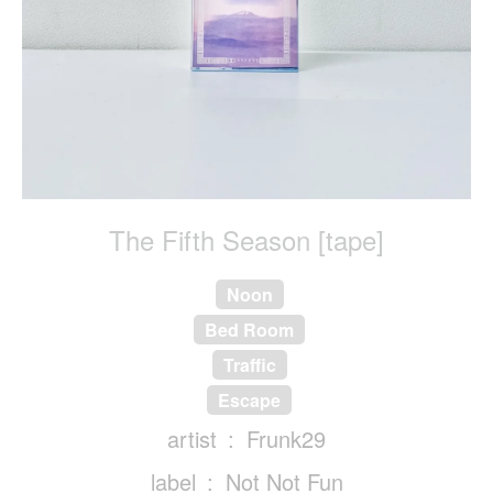
The Fifth Season [tape]
Noon
Bed Room
Traffic
Escape
artist
Frunk29
label
Not Not Fun