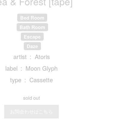
a & Forest [tape]
Bed Room
Bath Room
Escape
Daze
artist
Atoris
label
Moon Glyph
type
Cassette
sold out
お問合わせはこちら