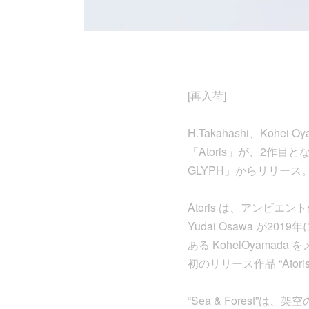
[再入荷]
H.Takahashi、Ko
「Atoris」が、2作目と
GLYPH」からリリース
Atoris は、アンビエン
Yudai Osawa が2
ある KoheiOyama
初のリリース作品 “Atori
“Sea & Fores