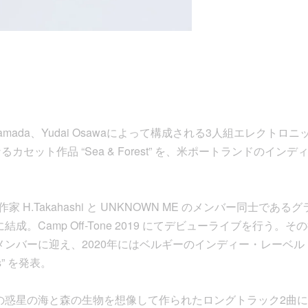
hei Oyamada、Yudai Osawaによって構成される3人組エレク
なるカセット作品 “Sea & Forest” を、米ポートランドのイン
。
ト作家 H.Takahashi と UNKNOWN ME のメンバー同士で
019年に結成。Camp Off-Tone 2019 にてデビューライブを行
da をメンバーに迎え、2020年にはベルギーのインディー・レーベル「
s” を発表。
t”は、架空の惑星の海と森の生物を想像して作られたロングトラック2