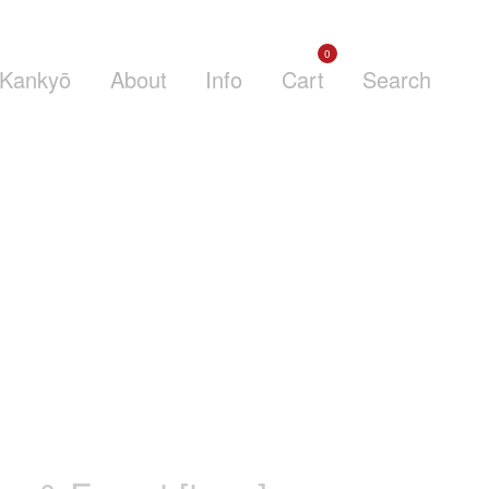
0
Kankyō
About
Info
Cart
Search