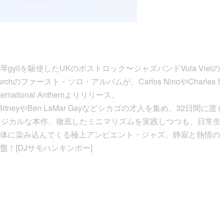
gyilを駆使したUKのポストロック〜ジャズバンドVula Vie
rchのファースト・ソロ・アルバムが、Carlos NinoやCharles
national Anthemよりリリース。
an BitneyやBen LaMar Gayなどシカゴの才人を集め、32
マジカルな本作、徹底したミニマリズムを実践しつつも、日常
体に染み込んでくる極上アンビエント・ジャズ。静寂と熱情の
！[DJサモハンキンポー]