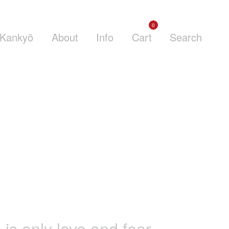
0
Kankyō
About
Info
Cart
Search
 is only love and fear