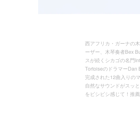
西アフリカ・ガーナの木琴
ーザー、木琴奏者Bex Bu
スが続くシカゴの名門Inter
TortoiseのドラマーD
完成された12曲入りの
自然なサウンドがスッと
をビシビシ感じて！推薦盤