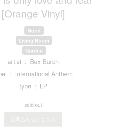
[Orange Vinyl]
Noon
Living Room
Garden
artist
Bex Burch
bel
International Anthem
type
LP
sold out
お問合わせはこちら