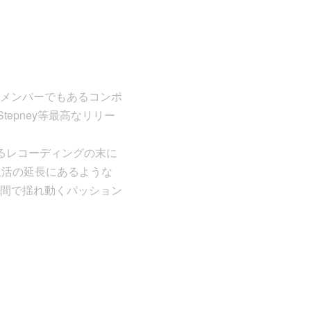
lのメンバーでもあるコンポ
 Stepney等最高なリリー
日間に渡るレコーディングの末に
生活の延長にあるような
間で揺れ動くパッション