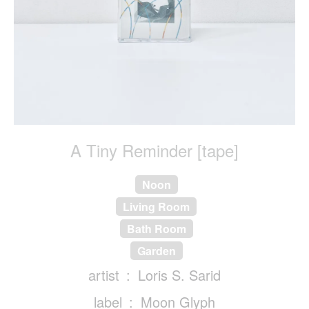
A Tiny Reminder [tape]
Noon
Living Room
Bath Room
Garden
artist
Loris S. Sarid
label
Moon Glyph