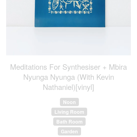
Meditations For Synthesiser + Mbira
Nyunga Nyunga (With Kevin
Nathaniel)[vinyl]
Noon
Living Room
Bath Room
Garden