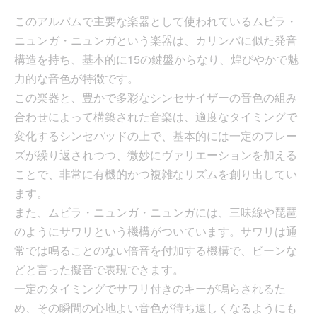
このアルバムで主要な楽器として使われているムビラ・
ニュンガ・ニュンガという楽器は、カリンバに似た発音
構造を持ち、基本的に15の鍵盤からなり、煌びやかで魅
力的な音色が特徴です。
この楽器と、豊かで多彩なシンセサイザーの音色の組み
合わせによって構築された音楽は、適度なタイミングで
変化するシンセパッドの上で、基本的には一定のフレー
ズが繰り返されつつ、微妙にヴァリエーションを加える
ことで、非常に有機的かつ複雑なリズムを創り出してい
ます。
また、ムビラ・ニュンガ・ニュンガには、三味線や琵琶
のようにサワリという機構がついています。サワリは通
常では鳴ることのない倍音を付加する機構で、ビーンな
どと言った擬音で表現できます。
一定のタイミングでサワリ付きのキーが鳴らされるた
め、その瞬間の心地よい音色が待ち遠しくなるようにも