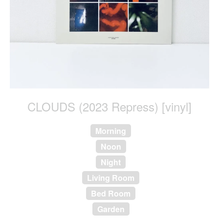
CLOUDS (2023 Repress) [vinyl]
Morning
Noon
Night
Living Room
Bed Room
Garden