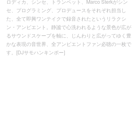
ロディカ、シンセ、トランペット、Marco Sterkがシン
セ、プログラミング、プロデュースをそれぞれ担当し
た、全て即興ワンテイクで録音されたというリラクシ
ン・アンビエント。静謐で心洗われるような景色が広が
るサウンドスケープを軸に、じんわりと広がってゆく豊
かな表現の音世界、全アンビエントファン必聴の一枚で
す。[DJサモハンキンポー]