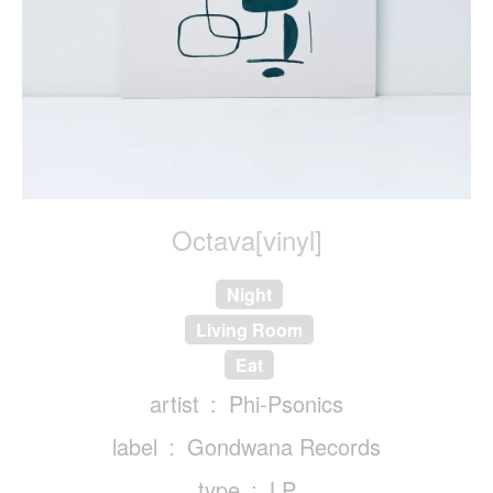
Octava[vinyl]
Night
Living Room
Eat
artist
Phi-Psonics
label
Gondwana Records
type
LP