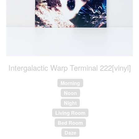
Intergalactic Warp Terminal 222[vinyl]
Morning
Noon
Night
Living Room
Bed Room
Daze