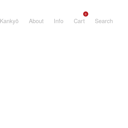
0
Kankyō
About
Info
Cart
Search