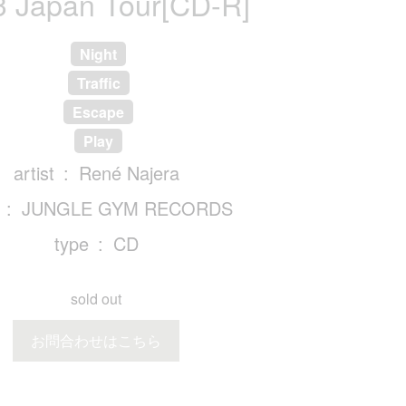
3 Japan Tour[CD-R]
Night
Traffic
Escape
Play
artist
René Najera
JUNGLE GYM RECORDS
type
CD
sold out
お問合わせはこちら