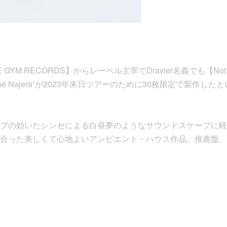
 GYM RECORDS】からレーベル主宰でDravier名義でも【Not
é Najera”が2023年来日ツアーのために30枚限定で製作した
ブの効いたシンセによる白昼夢のようなサウンドスケープに軽
合った美しくて心地よいアンビエント・ハウス作品。推薦盤。[