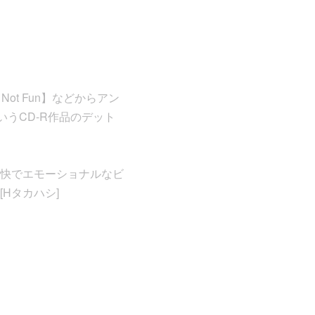
 Not Fun】などからアン
というCD-R作品のデット
快でエモーショナルなビ
Hタカハシ]