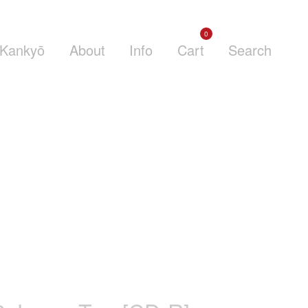
0
Kankyō
About
Info
Cart
Search