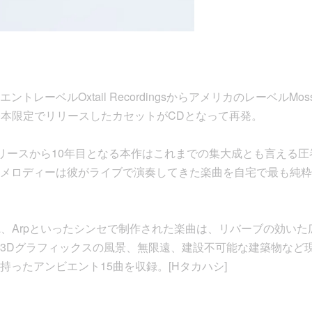
ーベルOxtail RecordingsからアメリカのレーベルMoss Arc
に100本限定でリリースしたカセットがCDとなって再発。
最初のリリースから10年目となる本作はこれまでの集大成とも言え
メロディーは彼がライブで演奏してきた楽曲を自宅で最も純粋
Yamaha、Arpといったシンセで制作された楽曲は、リバーブの効
3Dグラフィックスの風景、無限遠、建設不可能な建築物など
持ったアンビエント15曲を収録。[Hタカハシ]