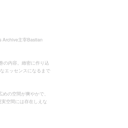
hive主宰Bastian
る圧巻の内容。緻密に作り込
なエッセンスになるまで
いた広めの空間が爽やかで、
現実空間には存在しえな