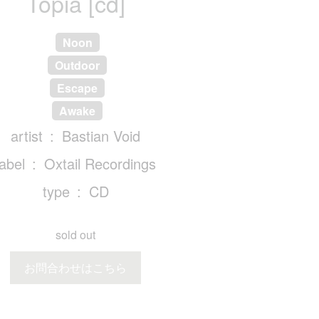
Topia [cd]
Noon
Outdoor
Escape
Awake
artist
Bastian Void
label
Oxtail Recordings
type
CD
sold out
お問合わせはこちら