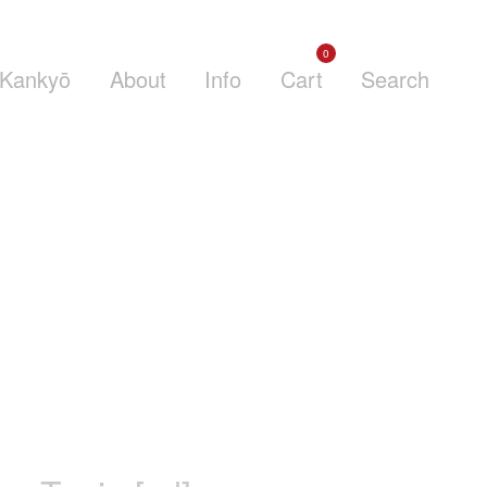
0
Kankyō
About
Info
Cart
Search