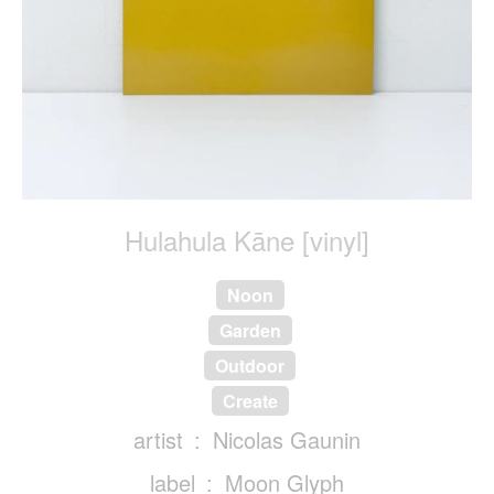
Hulahula Kāne [vinyl]
Noon
Garden
Outdoor
Create
artist
Nicolas Gaunin
label
Moon Glyph