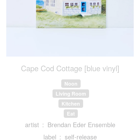
Cape Cod Cottage [blue vinyl]
Noon
Living Room
Kitchen
Eat
artist
Brendan Eder Ensemble
label
self-release