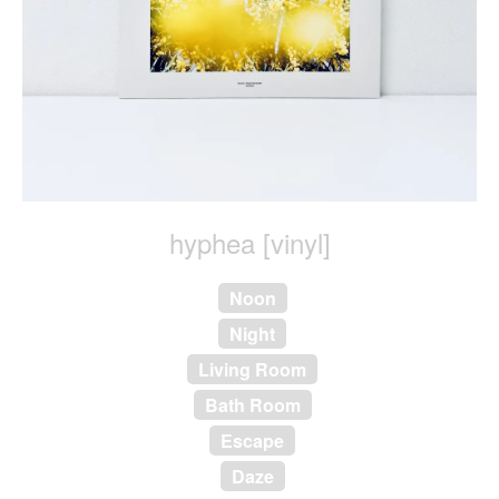
hyphea [vinyl]
Noon
Night
Living Room
Bath Room
Escape
Daze