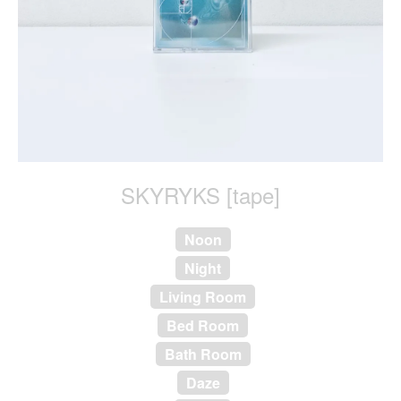
SKYRYKS [tape]
Noon
Night
Living Room
Bed Room
Bath Room
Daze