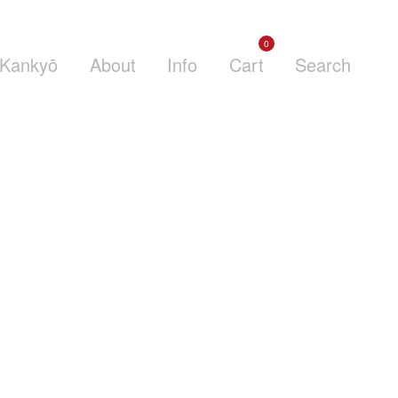
0
Kankyō
About
Info
Cart
Search