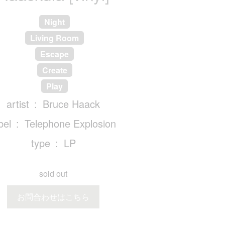
Night
Living Room
Escape
Create
Play
artist
Bruce Haack
bel
Telephone Explosion
type
LP
sold out
お問合わせはこちら