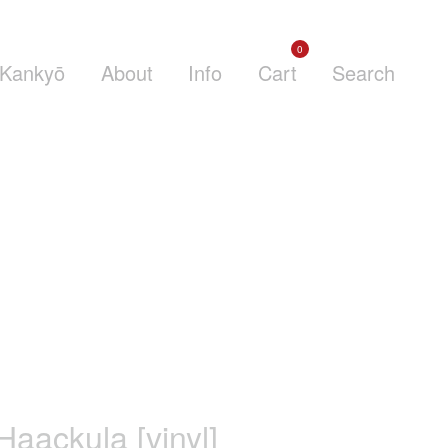
0
Kankyō
About
Info
Cart
Search
Haackula [vinyl]