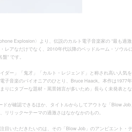
phone Explosion〉より、伝説のカルト電子音楽家の ”最も過
・レアなだけでなく、2010年代以降のベッドルーム・ソウル
名盤” です。
イダー」「鬼才」「カルト・レジェンド」と称され高い人気を
子音楽のパイオニアのひとり、Bruce Haack。本作は1977
まりにタブーな題材・罵詈雑言が多いため」長らく未発表とな
が確認できるほか、タイトルからしてアウトな「Blow Job」「Ti
、リリック〜テーマの過激さはなかなかのもの。
注目いただきたいのは、その「Blow Job」のアンビエント・