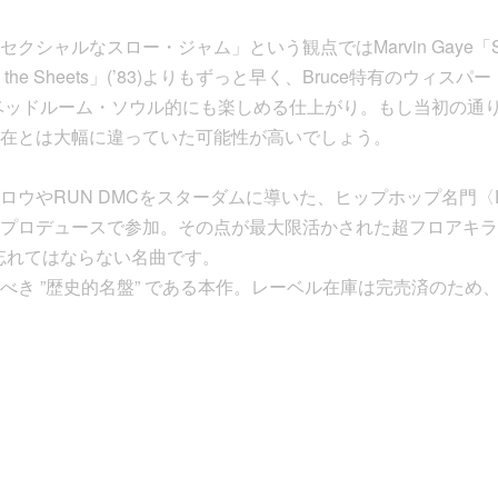
ャルなスロー・ジャム」という観点ではMarvin Gaye「Sexual 
Between the Sheets」(’83)よりもずっと早く、Bruce特有の
のベッドルーム・ソウル的にも楽しめる仕上がり。もし当初の通り
在とは大幅に違っていた可能性が高いでしょう。
ウやRUN DMCをスターダムに導いた、ヒップホップ名門〈De
onsが共同プロデュースで参加。その点が最大限活かされた超フロア
e」も忘れてはならない名曲です。
べき ”歴史的名盤” である本作。レーベル在庫は完売済のため