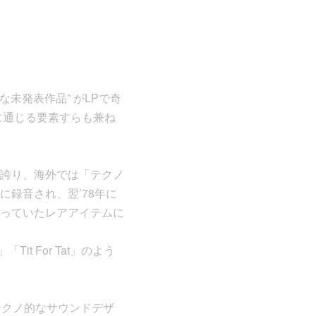
激な未発表作品” がLPで奇
に通じる要素すらも兼ね
誇り、海外では「テクノ
年に録音され、翌’78年に
っていたレアアイテムに
t For Tat」のよう
テクノ的なサウンドデザ