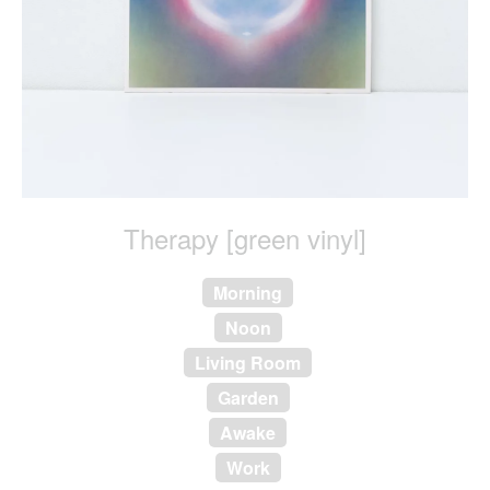
Therapy [green vinyl]
Morning
Noon
Living Room
Garden
Awake
Work