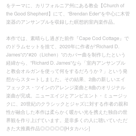
をテーマに、カリフォルニア州にある教会【Church of
the Good Shepherd】にて、”Brendan Eder”を中心に木管
楽器のアンサンブルを収録した瞑想的室内楽作品。
本作では、素晴らし過ぎた前作『Cape Cod Cottage』で
のドラムセットを捨て、2020年に作者が”Richard D.
James”の"#20（Lichen）”のカバー曲を制作したという
経緯から、”Richard D. James”なら「室内アンサンブル
と教会オルガンを使って何をするだろうか？」という発
想からスタートしました。その結果、2曲の新しいエイ
フェックス・ツインのアレンジ楽曲と8曲のオリジナル
楽曲が完成。ニューエイジとアンビエント・ミュージッ
クに、20世紀のクラシックとジャズに対する作者の親和
性が融合した本作は柔らかく暖かい光を携えた独自の世
界観を作り上げています。是非多くの人に聴いていただ
きた大推薦作品◎◎◎◎◎[Hタカハシ]