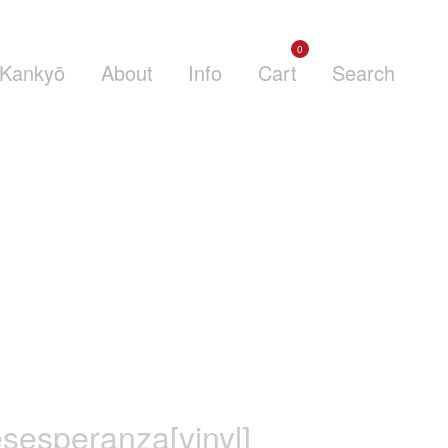
0
Kankyō
About
Info
Cart
Search
sesperanza[vinyl]