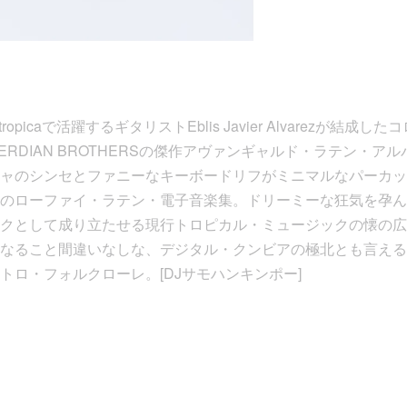
Ondatropicaで活躍するギタリストEblis Javier Alvarezが
RDIAN BROTHERSの傑作アヴァンギャルド・ラテン・ア
ャのシンセとファニーなキーボードリフがミニマルなパーカッ
のローファイ・ラテン・電子音楽集。ドリーミーな狂気を孕ん
クとして成り立たせる現行トロピカル・ミュージックの懐の広
なること間違いなしな、デジタル・クンビアの極北とも言える
トロ・フォルクローレ。[DJサモハンキンポー]