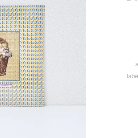
a
labe