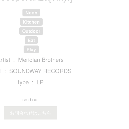
Noon
Kitchen
Outdoor
Eat
Play
rtist
Meridian Brothers
l
SOUNDWAY RECORDS
type
LP
sold out
お問合わせはこちら