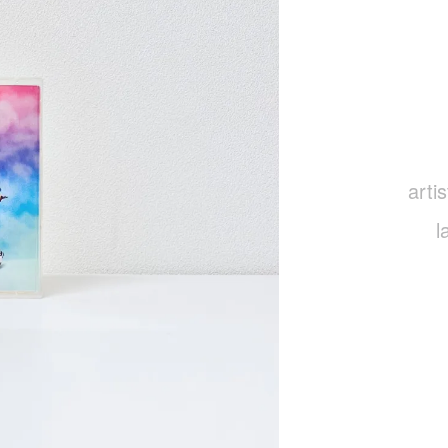
artis
l