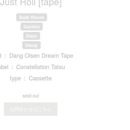
Just Roll [tape]
Bath Room
Garden
Daze
Sleep
t
Dang Olsen Dream Tape
abel
Constellation Tatsu
type
Cassette
sold out
お問合わせはこちら