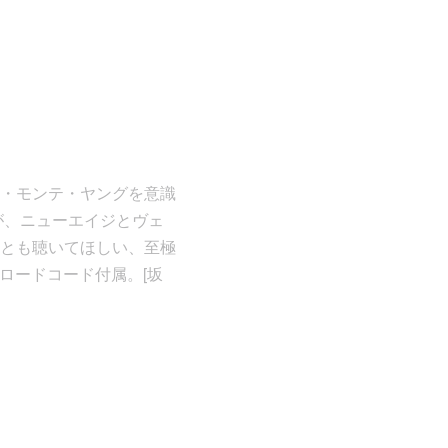
e（ラ・モンテ・ヤングを意識
が、ニューエイジとヴェ
とも聴いてほしい、至極
ダウンロードコード付属。[坂