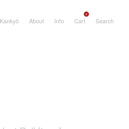
0
Kankyō
About
Info
Cart
Search