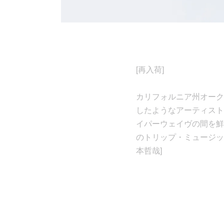
[再入荷]
カリフォルニア州オークラン
したようなアーティスト
イパーウェイヴの間を鮮
のトリップ・ミュージック。D
本哲哉]